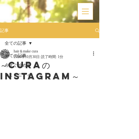
記事
全ての記事
hair＆make cura
全ての記事
2020年10月30日
読了時間: 1分
～curaの
今すぐ始める
Instagram～
コミュニティ