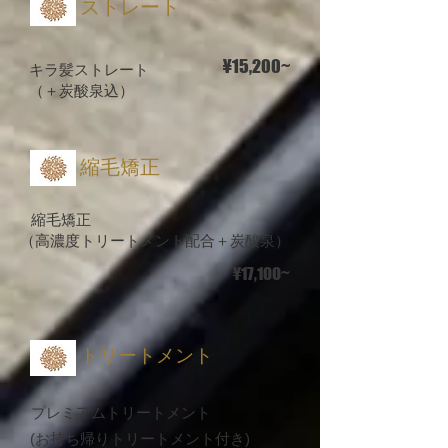
ストレート
¥15,200~
キラ髪ストレート
（＋炭酸泉込）
縮毛矯正
縮毛矯正
（高濃度トリートメント配合＋炭酸泉）
¥17,100~
トリートメント
プレミアムトリートメント
(お持ち帰りトリートメント付き)