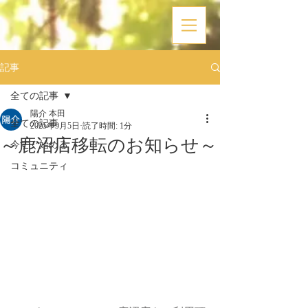
記事
全ての記事
陽介 本田
全ての記事
2025年9月5日
読了時間: 1分
～鹿沼店移転のお知らせ～
今すぐ始める
コミュニティ