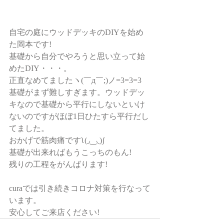
自宅の庭にウッドデッキのDIYを始め
た岡本です!
基礎から自分でやろうと思い立って始
めたDIY・・・。
正直なめてましたヽ(￣д￣;)ノ=3=3=3
基礎がまず難しすぎます。ウッドデッ
キなので基礎から平行にしないといけ
ないのですがほぼ1日ひたすら平行だし
てました。
おかげで筋肉痛ですʅ(◞‿◟)ʃ
基礎が出来ればもうこっちのもん!
残りの工程をがんばります!
curaでは引き続きコロナ対策を行なって
います。
安心してご来店ください!