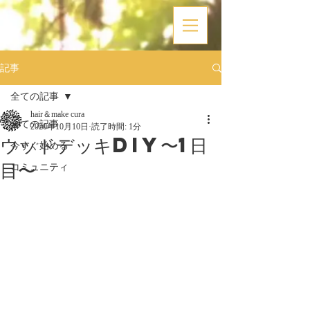
記事
全ての記事
hair＆make cura
全ての記事
2020年10月10日
読了時間: 1分
ウッドデッキDIY〜1日
今すぐ始める
目〜
コミュニティ